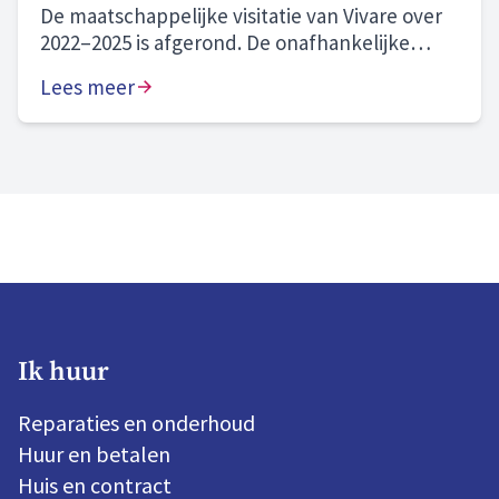
De maatschappelijke visitatie van Vivare over
2022–2025 is afgerond. De onafhankelijke
commissie beoordeelt onze prestaties als
Lees meer
“naar behoren” en onze zichtbare
aanwezigheid in onze gemeenten en wijken
als “goed”. We blijven bouwen aan morgen en
zijn volop in beweging. Hier zijn we trots op.
Ik huur
Reparaties en onderhoud
Huur en betalen
Huis en contract