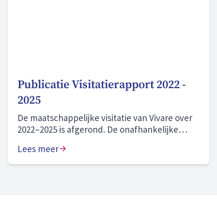
Publicatie Visitatierapport 2022 -
2025
De maatschappelijke visitatie van Vivare over
2022–2025 is afgerond. De onafhankelijke
commissie beoordeelt onze prestaties als
Lees meer
“naar behoren” en onze zichtbare
aanwezigheid in onze gemeenten en wijken
als “goed”. We blijven bouwen aan morgen en
zijn volop in beweging. Hier zijn we trots op.