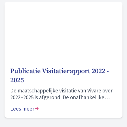
Publicatie Visitatierapport 2022 -
2025
De maatschappelijke visitatie van Vivare over
2022–2025 is afgerond. De onafhankelijke
commissie beoordeelt onze prestaties als
Lees meer
“naar behoren” en onze zichtbare
aanwezigheid in onze gemeenten en wijken
als “goed”. We blijven bouwen aan morgen en