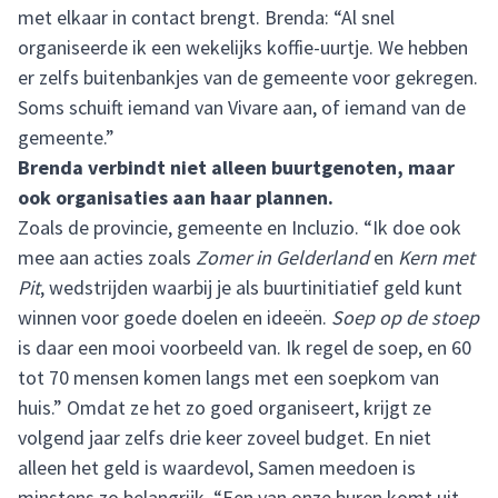
met elkaar in contact brengt. Brenda: “Al snel
organiseerde ik een wekelijks koffie-uurtje. We hebben
er zelfs buitenbankjes van de gemeente voor gekregen.
Soms schuift iemand van Vivare aan, of iemand van de
gemeente.”
Brenda verbindt niet alleen buurtgenoten, maar
ook organisaties aan haar plannen.
Zoals de provincie, gemeente en Incluzio. “Ik doe ook
mee aan acties zoals
Zomer in Gelderland
en
Kern met
Pit
, wedstrijden waarbij je als buurtinitiatief geld kunt
winnen voor goede doelen en ideeën.
Soep op de stoep
is daar een mooi voorbeeld van. Ik regel de soep, en 60
tot 70 mensen komen langs met een soepkom van
huis.” Omdat ze het zo goed organiseert, krijgt ze
volgend jaar zelfs drie keer zoveel budget. En niet
alleen het geld is waardevol, Samen meedoen is
minstens zo belangrijk. “Een van onze buren komt uit