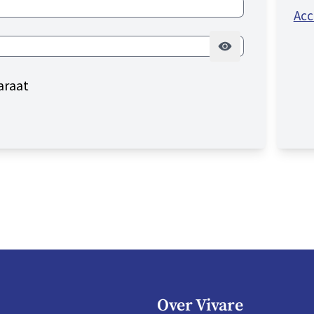
Acc
araat
Over Vivare