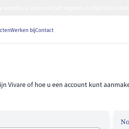
ebsite. U kunt veel zelf regelen via Mijn Vivare. Beki
ecten
Werken bij
Contact
ijn Vivare of hoe u een account kunt aanmak
No