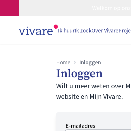
Welkom op onze w
Ik huur
Ik zoek
Over Vivare
Proj
Home
Inloggen
Inloggen
Wilt u meer weten over M
website en Mijn Vivare.
E-mailadres