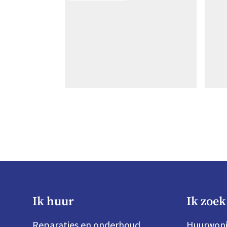
Ik huur
Ik zoek
Reparaties en onderhoud
Huurwon