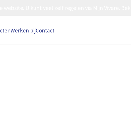
ebsite. U kunt veel zelf regelen via Mijn Vivare. Beki
ecten
Werken bij
Contact