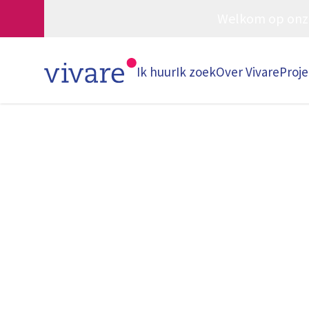
Welkom op onze w
Ik huur
Ik zoek
Over Vivare
Proj