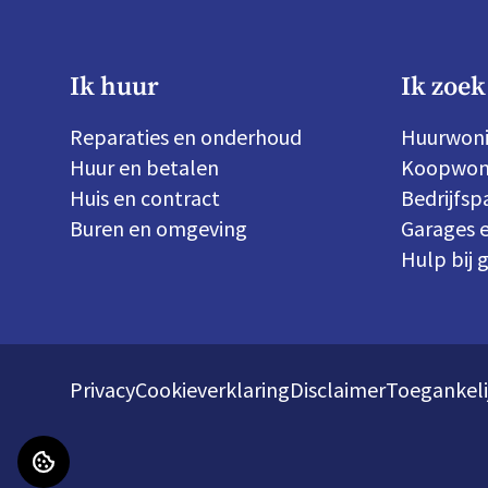
Ik huur
Ik zoek
Reparaties en onderhoud
Huurwon
Huur en betalen
Koopwon
Huis en contract
Bedrijfs
Buren en omgeving
Garages e
Hulp bij 
Privacy
Cookieverklaring
Disclaimer
Toegankeli