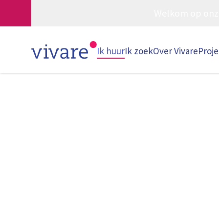
Welkom op onze w
Ik huur
Ik zoek
Over Vivare
Proj