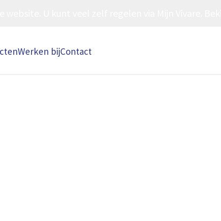
ebsite. U kunt veel zelf regelen via Mijn Vivare. Beki
ecten
Werken bij
Contact