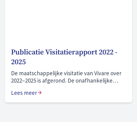
Publicatie Visitatierapport 2022 -
2025
De maatschappelijke visitatie van Vivare over
2022–2025 is afgerond. De onafhankelijke
commissie beoordeelt onze prestaties als
Lees meer
“naar behoren” en onze zichtbare
aanwezigheid in onze gemeenten en wijken
als “goed”. We blijven bouwen aan morgen en
zijn volop in beweging. Hier zijn we trots op.