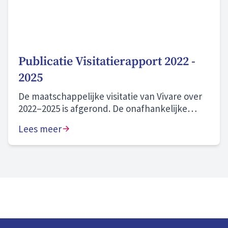
Publicatie Visitatierapport 2022 -
2025
De maatschappelijke visitatie van Vivare over
2022–2025 is afgerond. De onafhankelijke
commissie beoordeelt onze prestaties als
Lees meer
“naar behoren” en onze zichtbare
aanwezigheid in onze gemeenten en wijken
als “goed”. We blijven bouwen aan morgen en
zijn volop in beweging. Hier zijn we trots op.