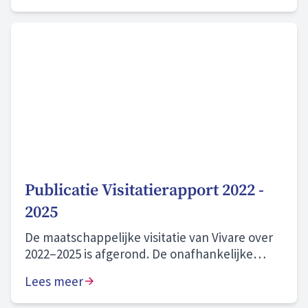
Publicatie Visitatierapport 2022 -
2025
De maatschappelijke visitatie van Vivare over
2022–2025 is afgerond. De onafhankelijke
commissie beoordeelt onze prestaties als
Lees meer
“naar behoren” en onze zichtbare
aanwezigheid in onze gemeenten en wijken