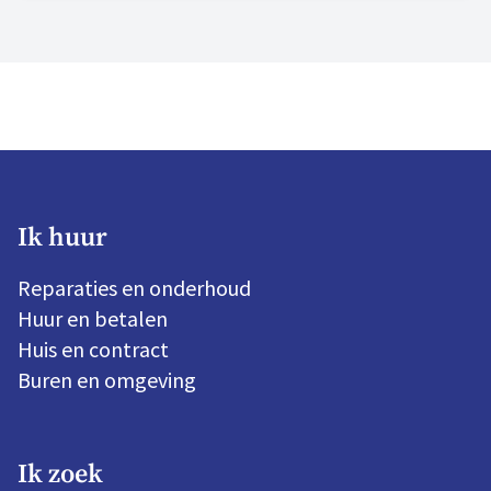
als “goed”. We blijven bouwen aan morgen en
zijn volop in beweging. Hier zijn we trots op.
Ik huur
Reparaties en onderhoud
Huur en betalen
Huis en contract
Buren en omgeving
Ik zoek