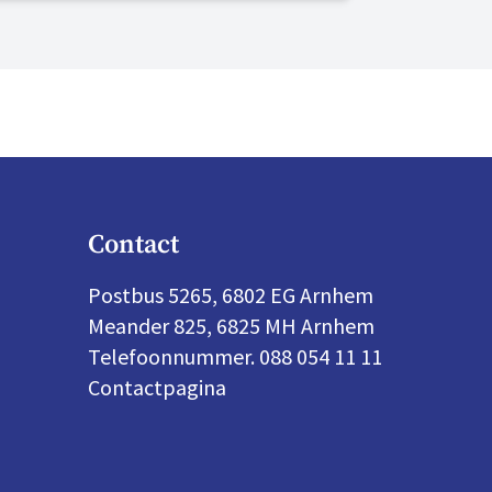
lijven bouwen aan morgen en zijn
olop in beweging. Hier zijn we trots
p.
Contact
Postbus 5265, 6802 EG Arnhem
Meander 825, 6825 MH Arnhem
Telefoonnummer. 088 054 11 11
Contactpagina