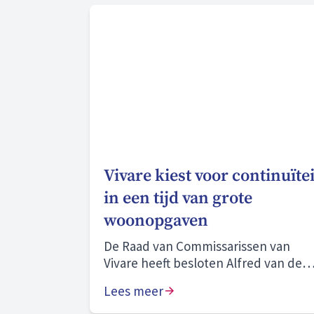
Vivare kiest voor continuïtei
in een tijd van grote
woonopgaven
De Raad van Commissarissen van
Vivare heeft besloten Alfred van den
Bosch voor vier jaar te herbenoemen
Lees meer
als bestuurder.