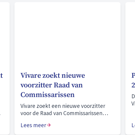
t
Vivare zoekt nieuwe
P
voorzitter Raad van
2
Commissarissen
D
V
Vivare zoekt een nieuwe voorzitter
o
voor de Raad van Commissarissen
o
(RvC).
Lees meer
o
L
g