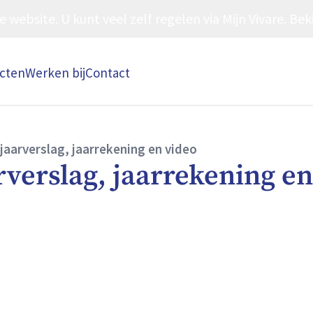
ebsite. U kunt veel zelf regelen via Mijn Vivare. Beki
ecten
Werken bij
Contact
 jaarverslag, jaarrekening en video
rverslag, jaarrekening en