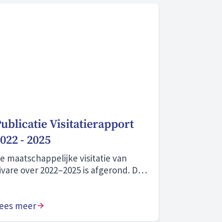
ublicatie Visitatierapport
022 - 2025
e maatschappelijke visitatie van
ivare over 2022–2025 is afgerond. De
nafhankelijke commissie beoordeelt
nze prestaties als “naar behoren” en
nze zichtbare aanwezigheid in onze
ees meer
emeenten en wijken als “goed”. We