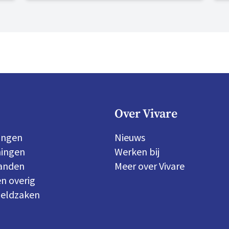
b
v
o
Over Vivare
ingen
Nieuws
ingen
Werken bij
panden
Meer over Vivare
n overig
geldzaken