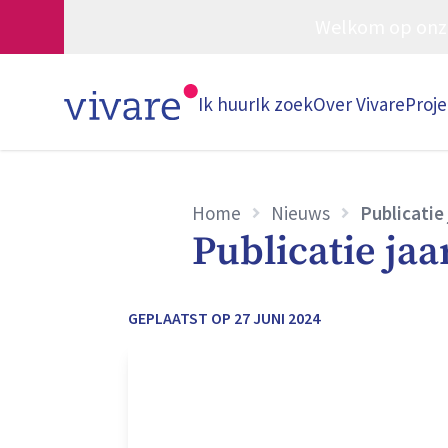
Welkom op onze w
Ik huur
Ik zoek
Over Vivare
Proj
Home
Nieuws
Publicatie
Publicatie jaa
GEPLAATST OP
27 JUNI 2024