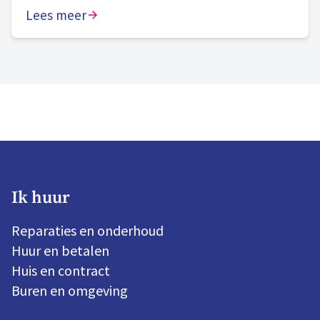
commissie beoordeelt onze prestaties als
Lees meer
“naar behoren” en onze zichtbare
aanwezigheid in onze gemeenten en wijken
als “goed”. We blijven bouwen aan morgen en
zijn volop in beweging. Hier zijn we trots op.
Ik huur
Reparaties en onderhoud
Huur en betalen
Huis en contract
Buren en omgeving