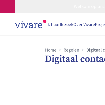
Welkom op onze w
Ik huur
Ik zoek
Over Vivare
Proj
Home
Regelen
Digitaal 
Digitaal conta