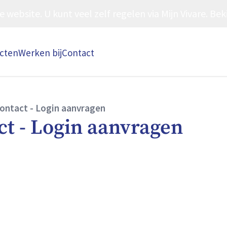
ebsite. U kunt veel zelf regelen via Mijn Vivare. Beki
ecten
Werken bij
Contact
contact - Login aanvragen
ct - Login aanvragen