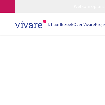
Welkom op onze w
Ik huur
Ik zoek
Over Vivare
Proj