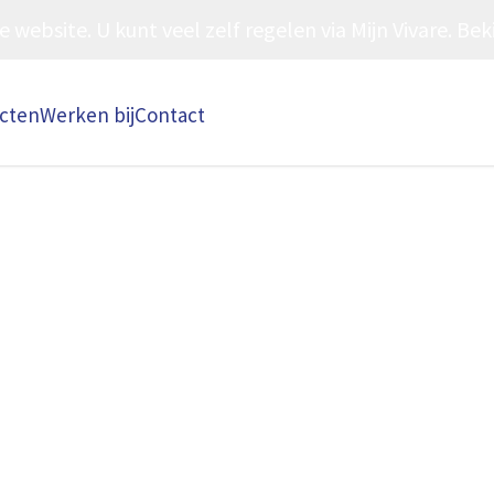
ebsite. U kunt veel zelf regelen via Mijn Vivare. Beki
ecten
Werken bij
Contact