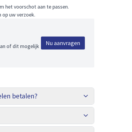
om het voorschot aan te passen.
n op uw verzoek.
Nu aanvragen
an of dit mogelijk
elen betalen?