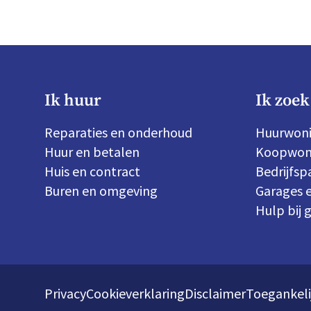
Ik huur
Ik zoek
Reparaties en onderhoud
Huurwon
Huur en betalen
Koopwon
Huis en contract
Bedrijfs
Buren en omgeving
Garages e
Hulp bij 
Privacy
Cookieverklaring
Disclaimer
Toegankeli