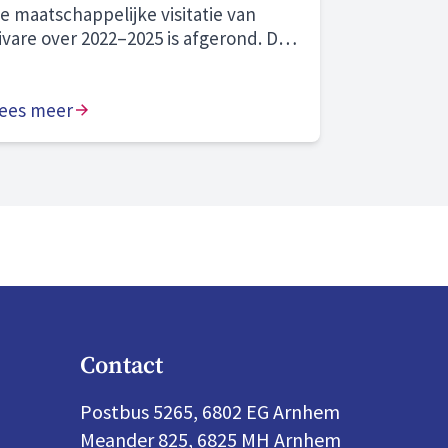
e maatschappelijke visitatie van
ivare over 2022–2025 is afgerond. De
nafhankelijke commissie beoordeelt
nze prestaties als “naar behoren” en
nze zichtbare aanwezigheid in onze
ees meer
emeenten en wijken als “goed”. We
lijven bouwen aan morgen en zijn
olop in beweging. Hier zijn we trots
p.
Contact
Postbus 5265, 6802 EG Arnhem
Meander 825, 6825 MH Arnhem