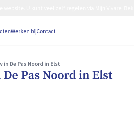
ebsite. U kunt veel zelf regelen via Mijn Vivare. Beki
ecten
Werken bij
Contact
in De Pas Noord in Elst
De Pas Noord in Elst