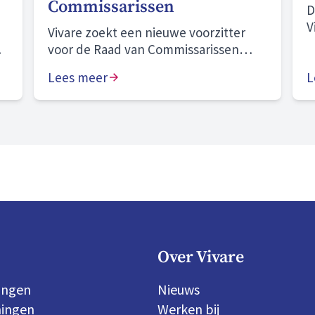
Commissarissen
D
V
Vivare zoekt een nieuwe voorzitter
o
voor de Raad van Commissarissen
o
(RvC).
Lees meer
o
L
g
b
v
o
Over Vivare
ingen
Nieuws
ingen
Werken bij