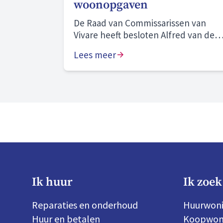
woonopgaven
De Raad van Commissarissen van
Vivare heeft besloten Alfred van den
Bosch voor vier jaar te herbenoemen
Lees meer
als bestuurder.
Ik huur
Ik zoek
Reparaties en onderhoud
Huurwon
Huur en betalen
Koopwon