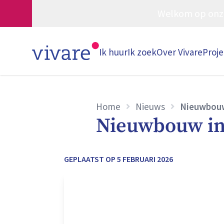
Welkom op onze w
Ik huur
Ik zoek
Over Vivare
Proj
Home
Nieuws
Nieuwbouw 
Nieuwbouw in 
GEPLAATST OP
5 FEBRUARI 2026