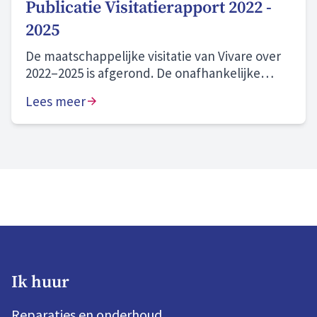
Publicatie Visitatierapport 2022 -
2025
De maatschappelijke visitatie van Vivare over
2022–2025 is afgerond. De onafhankelijke
commissie beoordeelt onze prestaties als
Lees meer
“naar behoren” en onze zichtbare
aanwezigheid in onze gemeenten en wijken
als “goed”. We blijven bouwen aan morgen en
zijn volop in beweging. Hier zijn we trots op.
Ik huur
Reparaties en onderhoud