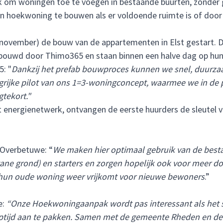
om woningen toe te voegen in bestaande buurten, zonder g
n hoekwoning te bouwen als er voldoende ruimte is of doo
vember) de bouw van de appartementen in Elst gestart. De
ouwd door Thimo365 en staan binnen een halve dag op hun
5: "
Dankzij het prefab bouwproces kunnen we snel, duurz
ngrijke pilot van ons 1=3-woningconcept, waarmee we in de p
tekort."
 energienetwerk, ontvangen de eerste huurders de sleutel va
Overbetuwe: “
We maken hier optimaal gebruik van de best
gane grond) en starters en zorgen hopelijk ook voor meer 
l hun oude woning weer vrijkomt voor nieuwe bewoners
.”
e:
“Onze Hoekwoningaanpak wordt pas interessant als het sne
ooptijd aan te pakken. Samen met de gemeente Rheden en 