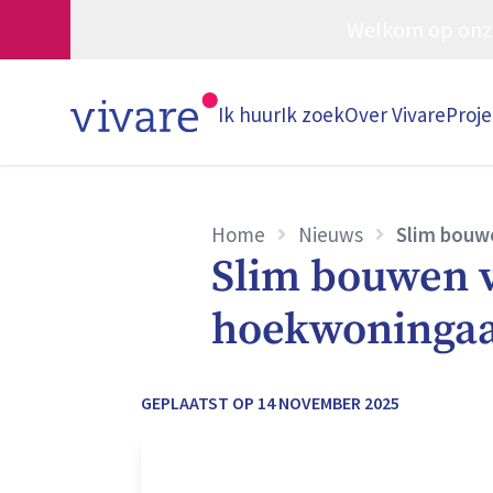
Welkom op onze w
Ik huur
Ik zoek
Over Vivare
Proj
Home
Nieuws
Slim bouwe
Slim bouwen v
hoekwoningaa
GEPLAATST OP
14 NOVEMBER 2025