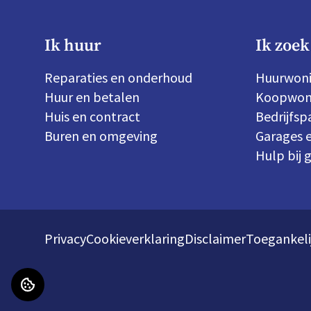
Ik huur
Ik zoek
Reparaties en onderhoud
Huurwon
Huur en betalen
Koopwon
Huis en contract
Bedrijfs
Buren en omgeving
Garages e
Hulp bij 
Privacy
Cookieverklaring
Disclaimer
Toegankeli