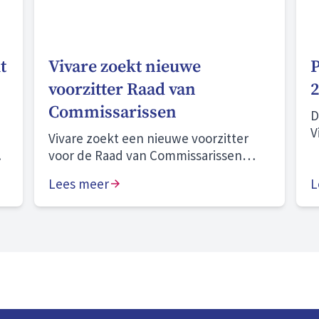
t
Vivare zoekt nieuwe
P
voorzitter Raad van
2
Commissarissen
D
V
Vivare zoekt een nieuwe voorzitter
o
voor de Raad van Commissarissen
o
(RvC).
Lees meer
o
L
g
b
v
o