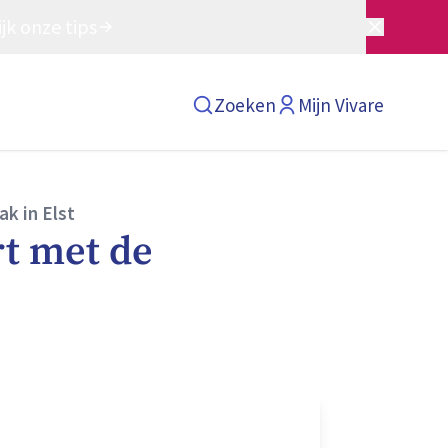
jk onze tips
Zoeken
Mijn Vivare
k in Elst
rt met de