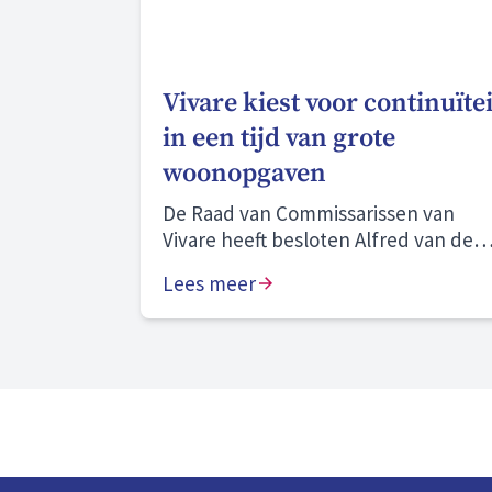
Vivare kiest voor continuïtei
in een tijd van grote
woonopgaven
De Raad van Commissarissen van
Vivare heeft besloten Alfred van den
Bosch voor vier jaar te herbenoemen
Lees meer
als bestuurder.