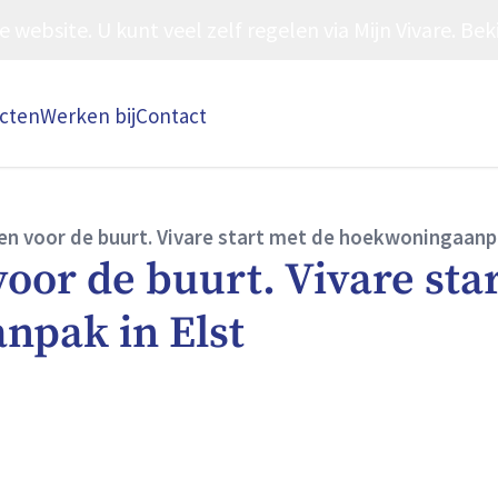
ebsite. U kunt veel zelf regelen via Mijn Vivare. Beki
ecten
Werken bij
Contact
n voor de buurt. Vivare start met de hoekwoningaanpa
oor de buurt. Vivare sta
npak in Elst