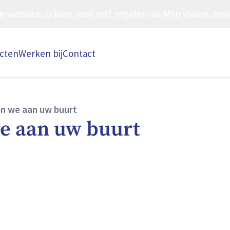
ebsite. U kunt veel zelf regelen via Mijn Vivare. Beki
ecten
Werken bij
Contact
n we aan uw buurt
e aan uw buurt