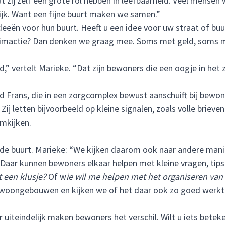
ij zelf een grote rol hebben in leefbaarheid. Veel mensen wil
ijk. Want een fijne buurt maken we samen.”
ën voor hun buurt. Heeft u een idee voor uw straat of buu
pruimactie? Dan denken we graag mee. Soms met geld, soms m
,” vertelt Marieke. “Dat zijn bewoners die een oogje in het 
end Frans, die in een zorgcomplex bewust aanschuift bij bewon
ij letten bijvoorbeeld op kleine signalen, zoals volle briev
mkijken.
 de buurt. Marieke: “We kijken daarom ook naar andere man
 Daar kunnen bewoners elkaar helpen met kleine vragen, tip
 een klusje?
Of w
ie wil me helpen met het organiseren van e
 woongebouwen en kijken we of het daar ook zo goed werkt
 uiteindelijk maken bewoners het verschil. Wilt u iets bet