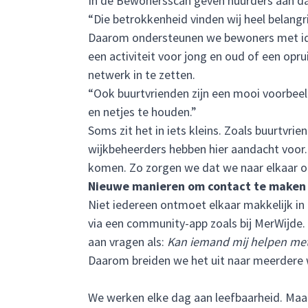
In de Bewonersscan geven huurders aan dat z
“Die betrokkenheid vinden wij heel belangr
Daarom ondersteunen we bewoners met idee
een activiteit voor jong en oud of een o
netwerk in te zetten.
“Ook buurtvrienden zijn een mooi voorbeeld
en netjes te houden.”
Soms zit het in iets kleins. Zoals buurtvri
wijkbeheerders hebben hier aandacht voor. Z
komen. Zo zorgen we dat we naar elkaar o
Nieuwe manieren om contact te maken
Niet iedereen ontmoet elkaar makkelijk in
via een community-app zoals bij
MerWijde
.
aan vragen als:
Kan iemand mij helpen met
Daarom breiden we het uit naar meerdere
We werken elke dag aan leefbaarheid. Maar