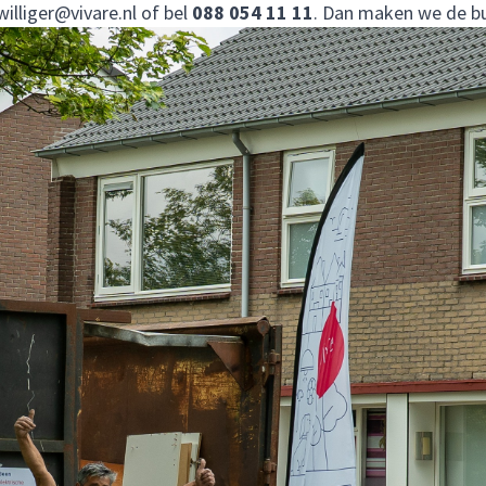
jwilliger@vivare.nl
of bel
088 054 11 11
. Dan maken we de b