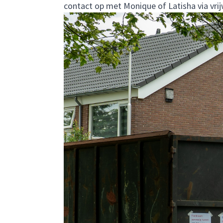
contact op met Monique of Latisha via
vri